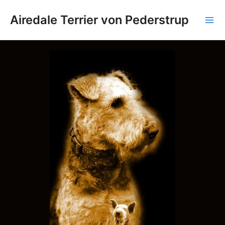
 Inhalt springen
Main Menu
Airedale Terrier von Pederstrup